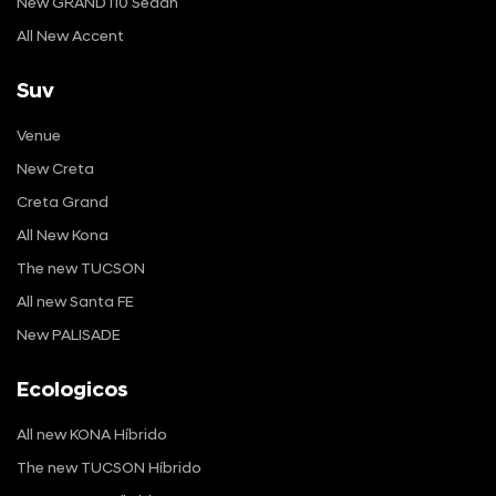
New GRAND i10 Sedan
All New Accent
Suv
Venue
New Creta
Creta Grand
All New Kona
The new TUCSON
All new Santa FE
New PALISADE
Ecologicos
All new KONA Híbrido
The new TUCSON Híbrido