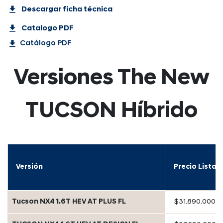
get_app
Descargar ficha técnica
get_app
Catalogo PDF
get_app
Catálogo PDF
Versiones The New
TUCSON Híbrido
Versión
Precio Lista
Tucson NX4 1.6T HEV AT PLUS FL
$31.890.000