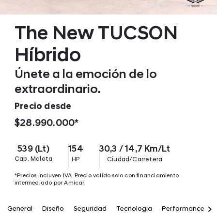
The New TUCSON
Híbrido
Únete a la emoción de lo
extraordinario.
Precio desde
$28.990.000*
539 (Lt)
154
30,3 / 14,7 Km/Lt
Cap. Maleta
HP
Ciudad/Carretera
*Precios incluyen IVA. Precio valido solo con financiamiento
intermediado por Amicar.
keyboard_arrow_right
General
Diseño
Seguridad
Tecnologia
Performance