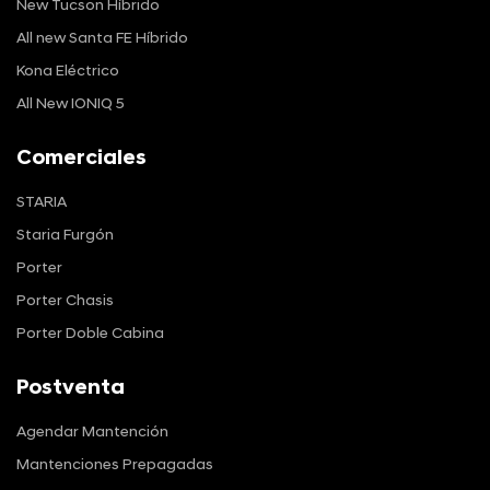
New Tucson Híbrido
All new Santa FE Híbrido
Kona Eléctrico
All New IONIQ 5
Comerciales
STARIA
Staria Furgón
Porter
Porter Chasis
Porter Doble Cabina
Postventa
Agendar Mantención
Mantenciones Prepagadas