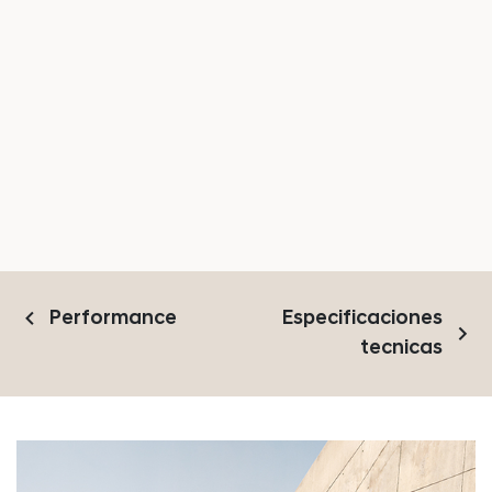
keyboard_arrow_left
Performance
Especificaciones
keyboard_arrow_right
tecnicas