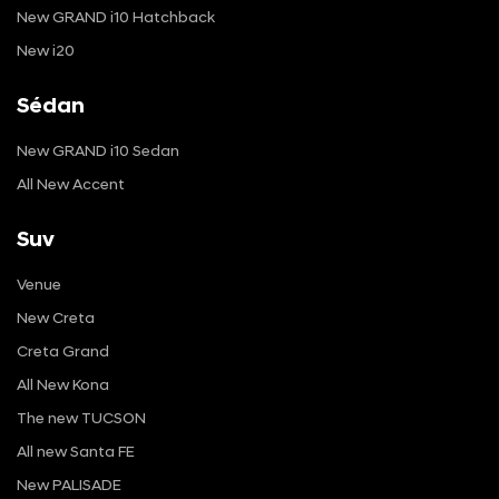
New GRAND i10 Hatchback
New i20
Sédan
New GRAND i10 Sedan
All New Accent
Suv
Venue
New Creta
Creta Grand
All New Kona
The new TUCSON
All new Santa FE
New PALISADE