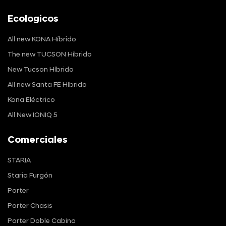
Ecologicos
All new KONA Híbrido
The new TUCSON Híbrido
New Tucson Híbrido
All new Santa FE Híbrido
Kona Eléctrico
All New IONIQ 5
Comerciales
STARIA
Staria Furgón
Porter
Porter Chasis
Porter Doble Cabina