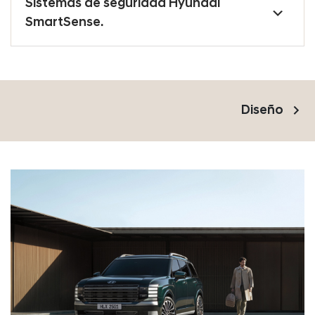
Sistemas de seguridad Hyundai
SmartSense.
keyboard_arrow_right
Diseño