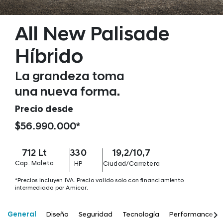
All New Palisade
Híbrido
La grandeza toma
una nueva forma.
Precio desde
$56.990.000*
712 Lt
330
19,2/10,7
Cap. Maleta
HP
Ciudad/Carretera
*Precios incluyen IVA. Precio valido solo con financiamiento
intermediado por Amicar.
keyboard_arrow_right
General
Diseño
Seguridad
Tecnología
Performance