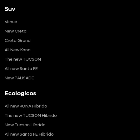
Suv
Venue
New Creta
Creta Grand
All New Kona
The new TUCSON
All new Santa FE
New PALISADE
Ecologicos
All new KONA Híbrido
The new TUCSON Híbrido
New Tucson Híbrido
All new Santa FE Híbrido