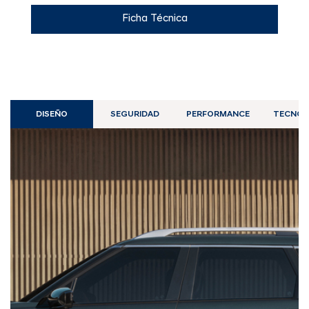
Ficha Técnica
DISEÑO
SEGURIDAD
PERFORMANCE
TECNOL