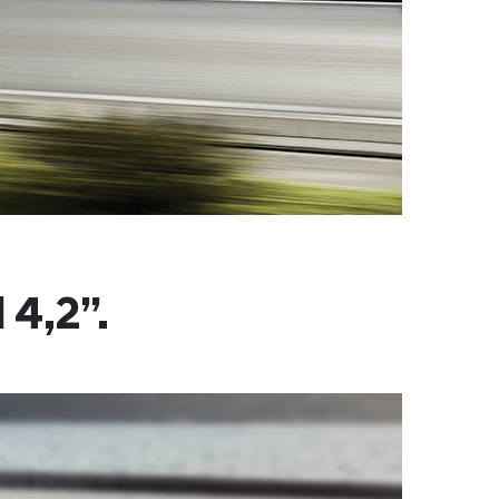
 4,2”.