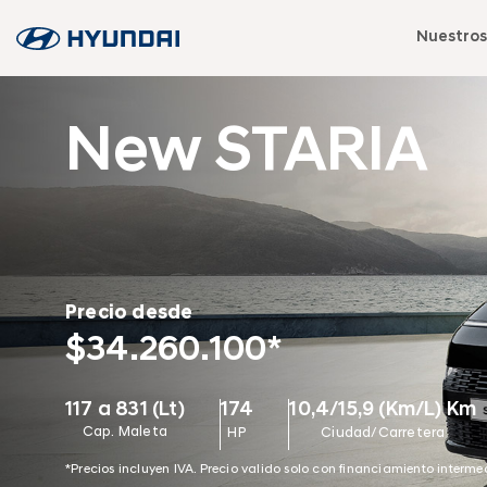
Nuestros
New STARIA
Precio desde
$34.260.100*
117 a 831 (Lt)
174
10,4/15,9 (Km/L) Km
Cap. Maleta
HP
Ciudad/Carretera
*Precios incluyen IVA. Precio valido solo con financiamiento interm