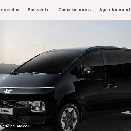
 modelos
Postventa
Concesionarios
Agendar mant
ediado por Amicar.