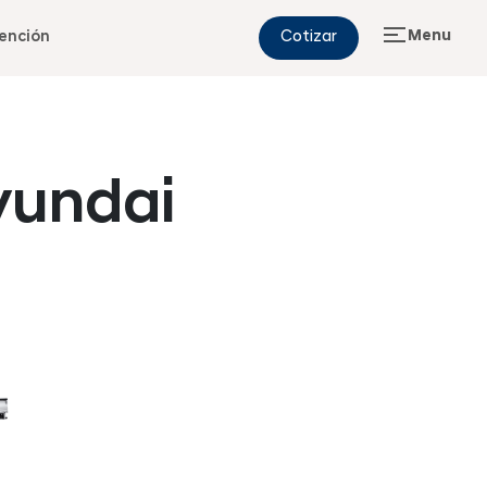
Menu
ención
Cotizar
yundai