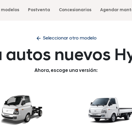
 modelos
Postventa
Concesionarios
Agendar mant
arrow_back
Seleccionar otro modelo
a autos nuevos H
Ahora, escoge una versión: