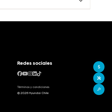
oble)
bor
Redes sociales
Ir a c
Agend
Términos y condiciones
Postv
© 2026 Hyundai Chile
sión y
pick-up
n
izado