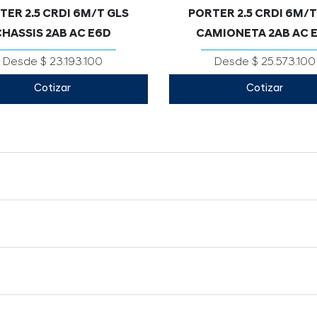
TER 2.5 CRDI 6M/T GLS
PORTER 2.5 CRDI 6M/T
CHASSIS 2AB AC E6D
CAMIONETA 2AB AC 
Desde $ 23.193.100
Desde $ 25.573.100
Cotizar
Cotizar
750
750
Mecánica / 6
Mecánica / 6
SI
SI
195 / 70 R15 8PR
195 / 70 R15 8PR
SI
SI
SI
SI