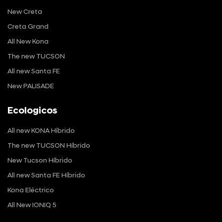
New Creta
Creta Grand
All New Kona
The new TUCSON
All new Santa FE
New PALISADE
Ecologicos
All new KONA Híbrido
The new TUCSON Híbrido
New Tucson Híbrido
All new Santa FE Híbrido
Kona Eléctrico
All New IONIQ 5