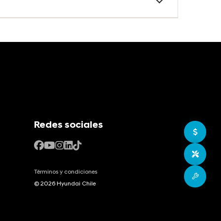
rida)
cos
Redes sociales
Ir a c
Agend
Términos y condiciones
Postv
© 2026 Hyundai Chile
nk