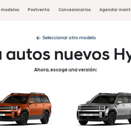
 modelos
Postventa
Concesionarios
Agendar mant
arrow_back
Seleccionar otro modelo
a autos nuevos H
Ahora, escoge una versión: