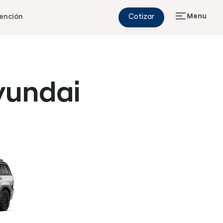
Menu
ención
Cotizar
yundai