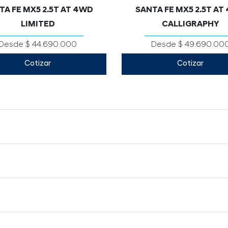
TA FE MX5 2.5T AT 4WD
SANTA FE MX5 2.5T AT
LIMITED
CALLIGRAPHY
Desde $ 44.690.000
Desde $ 49.690.00
Cotizar
Cotizar
7 cc / 277 HP a 5.800 Rpm
2.497 cc / 277 HP a 5.80
DCT 8 Velocidades
DCT 8 Velocidades
6 AB
6 AB
 / 1,900 / 1,720 (1,770 con
4,830 / 1,900 / 1,720 (1,7
SI
SI
SI
SI