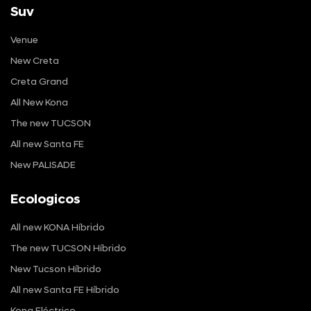
Suv
Venue
New Creta
Creta Grand
All New Kona
The new TUCSON
All new Santa FE
New PALISADE
Ecologicos
All new KONA Híbrido
The new TUCSON Híbrido
New Tucson Híbrido
All new Santa FE Híbrido