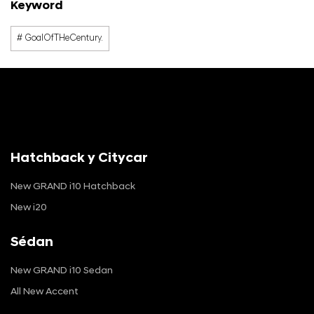
Keyword
# GoalOfTHeCentury.
Hatchback y Citycar
New GRAND i10 Hatchback
New i20
Sédan
New GRAND i10 Sedan
All New Accent