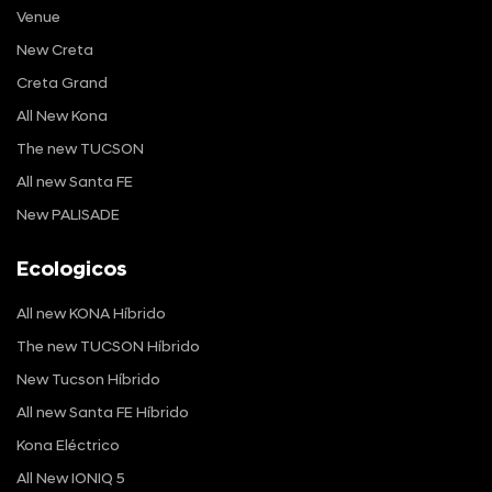
Venue
New Creta
Creta Grand
All New Kona
The new TUCSON
All new Santa FE
New PALISADE
Ecologicos
All new KONA Híbrido
The new TUCSON Híbrido
New Tucson Híbrido
All new Santa FE Híbrido
Kona Eléctrico
All New IONIQ 5