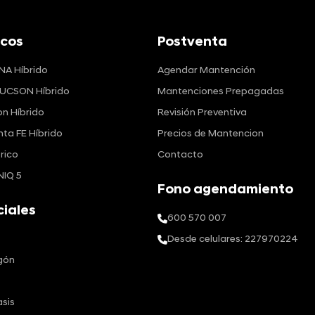
icos
Postventa
NA Híbrido
Agendar Mantención
UCSON Híbrido
Mantenciones Prepagadas
n Híbrido
Revisión Preventiva
nta FE Híbrido
Precios de Mantencion
rico
Contacto
NIQ 5
Fono agendamiento
iales
600 570 007
Desde celulares: 227970224
gón
sis