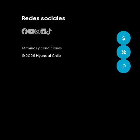
Redes sociales
Ir a c
Términos y condiciones
Agend
© 2026 Hyundai Chile
Postv