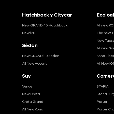
Hatchback y Citycar
Ecolog
New GRAND i10 Hatchback
All new KO
New i20
The new T
New Tucso
Sédan
All new Sa
New GRAND i10 Sedan
Kona Eléct
All New Accent
All New IO
Suv
Comerc
Venue
STARIA
New Creta
Staria Fur
Creta Grand
Porter
All New Kona
Porter Cha