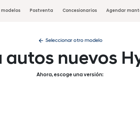
 modelos
Postventa
Concesionarios
Agendar mant
arrow_back
Seleccionar otro modelo
a autos nuevos H
Ahora, escoge una versión: