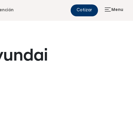
Menu
ención
Cotizar
yundai