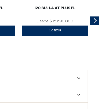
FL
I20 BI3 1.4 AT PLUS FL
I2
0
Desde $ 15.690.000
Cotizar
0 RPM
1.368 cc / 99 hp a 6.000 RPM
998
6AT
6AB