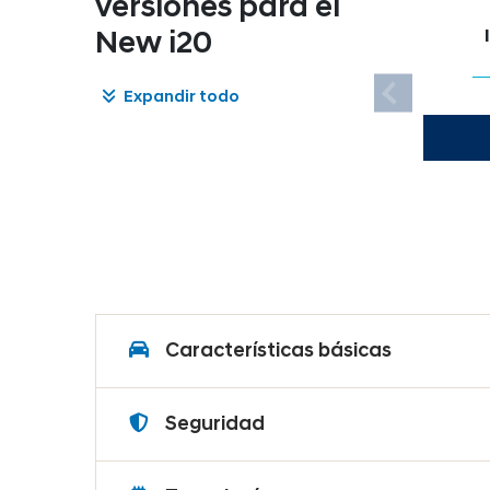
versiones para el
New i20
Expandir todo
Características básicas
Motor / Potencia
1.3
Seguridad
Transmisión / Nº de
Airbag