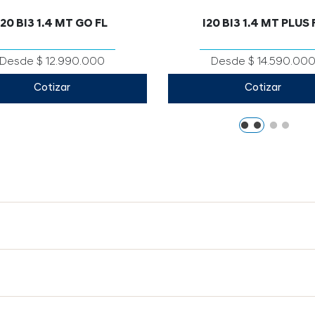
I20 BI3 1.4 MT GO FL
I20 BI3 1.4 MT PLUS 
Desde $ 12.990.000
Desde $ 14.590.00
Cotizar
Cotizar
68 cc / 99 hp a 6.000 RPM
1.368 cc / 99 hp a 6.00
6MT
6MT
6AB
6AB