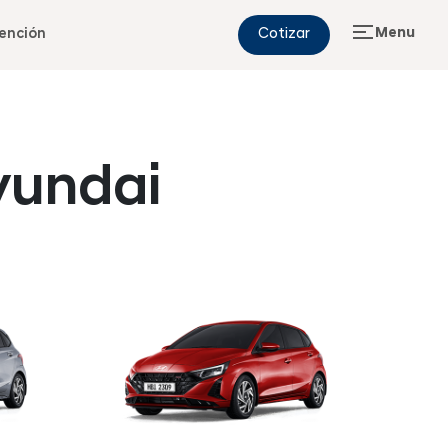
Menu
ención
Cotizar
yundai