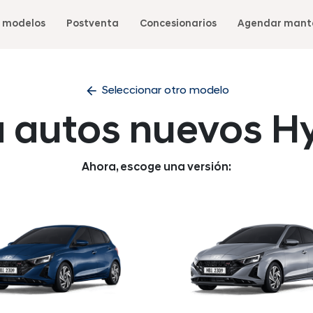
 modelos
Postventa
Concesionarios
Agendar mant
arrow_back
Seleccionar otro modelo
a autos nuevos H
Ahora, escoge una versión: