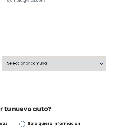
r tu nuevo auto?
 más
Solo quiero información