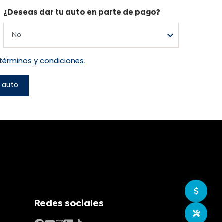
¿Deseas dar tu auto en parte de pago?
términos y condiciones.
 auto
Ir a c
Redes sociales
Agend