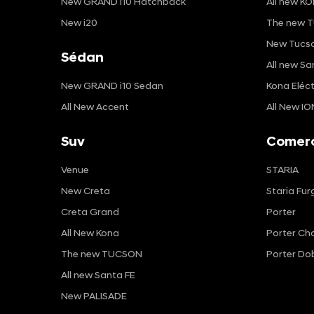
New GRAND i10 Hatchback
All new KO
New i20
The new T
New Tucso
Sédan
All new Sa
New GRAND i10 Sedan
Kona Eléct
All New Accent
All New IO
Suv
Comerc
Venue
STARIA
New Creta
Staria Fur
Creta Grand
Porter
All New Kona
Porter Cha
The new TUCSON
Porter Do
All new Santa FE
New PALISADE