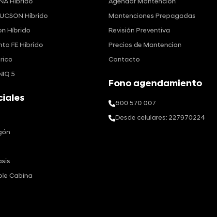
NA Híbrido
Agendar Mantención
UCSON Híbrido
Mantenciones Prepagadas
n Híbrido
Revisión Preventiva
nta FE Híbrido
Precios de Mantencion
rico
Contacto
NIQ 5
Fono agendamiento
iales
600 570 007
Desde celulares: 227970224
gón
sis
ble Cabina