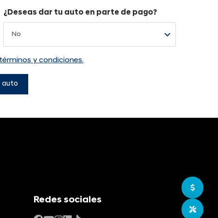
¿Deseas dar tu auto en parte de pago?
términos y condiciones.
 auto
Ir a c
Redes sociales
Agend