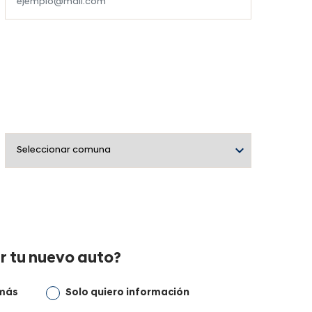
r tu nuevo auto?
 más
Solo quiero información