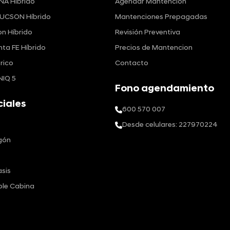
NA Híbrido
Agendar Mantención
UCSON Híbrido
Mantenciones Prepagadas
n Híbrido
Revisión Preventiva
nta FE Híbrido
Precios de Mantencion
rico
Contacto
NIQ 5
Fono agendamiento
iales
600 570 007
Desde celulares: 227970224
gón
sis
ble Cabina