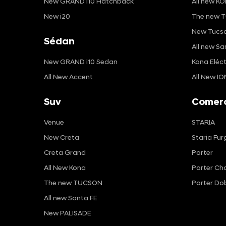
New GRAND i10 Hatchback
All new KO
New i20
The new T
New Tucso
Sédan
All new Sa
New GRAND i10 Sedan
Kona Eléct
All New Accent
All New IO
Suv
Comerc
Venue
STARIA
New Creta
Staria Fur
Creta Grand
Porter
All New Kona
Porter Cha
The new TUCSON
Porter Do
All new Santa FE
New PALISADE